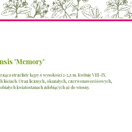
nsis 'Memory'
ąca strzeliste kępy o wysokości 2-2,5 m. Kwitnie VIII-IX.
ch liściach. Oraz licznych, okazałych, czerwonaworóżowych,
tobiałych kwiatostanach zdobiących aż do wiosny.