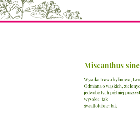
Miscanthus sine
Wysoka trawa bylinowa, tworz
Odmiana o wąskich, zielony
jedwabistych później puszys
wysokie: tak
światłolubne: tak