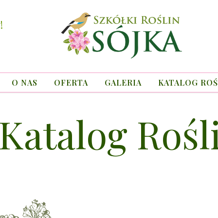
!
O NAS
OFERTA
GALERIA
KATALOG ROŚ
Katalog Rośl