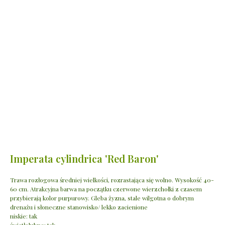
Imperata cylindrica 'Red Baron'
Trawa rozłogowa średniej wielkości, rozrastająca się wolno. Wysokość 40-
60 cm. Atrakcyjna barwa na początku czerwone wierzchołki z czasem
przybierają kolor purpurowy. Gleba żyzna, stale wilgotna o dobrym
drenażu i słoneczne stanowisko/ lekko zacienione
niskie: tak