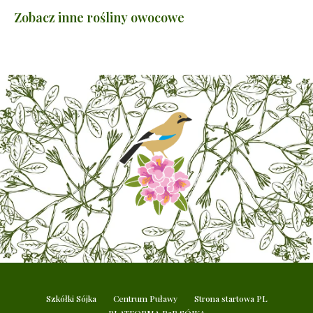
Zobacz inne rośliny owocowe
Szkółki Sójka
Centrum Puławy
Strona startowa PL
PLATFORMA B2B SÓJKA