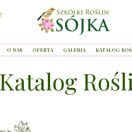
!
O NAS
OFERTA
GALERIA
KATALOG ROŚ
Katalog Rośl