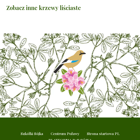
Zobacz inne krzewy liściaste
Szkółki Sójka
Centrum Puławy
Strona startowa PL
PLATFORMA B2B SÓJKA