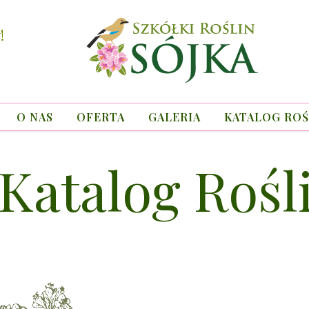
!
O NAS
OFERTA
GALERIA
KATALOG ROŚ
Katalog Rośl