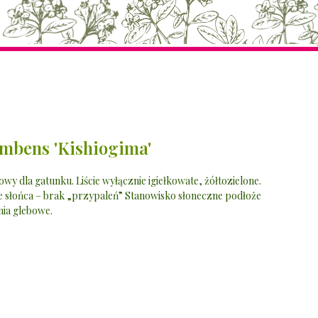
mbens 'Kishiogima'
y dla gatunku. Liście wyłącznie igiełkowate, żółtozielone.
e słońca – brak „przypaleń” Stanowisko słoneczne podłoże
ia glebowe.