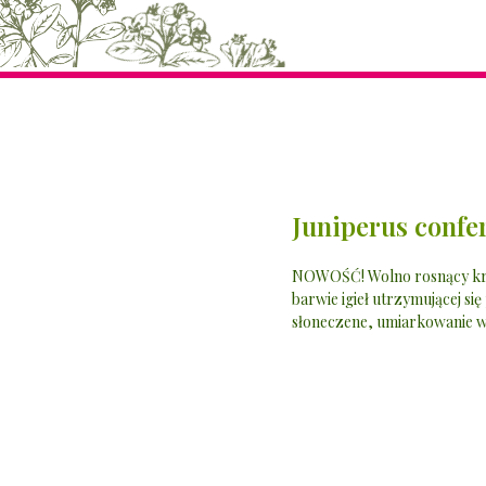
Juniperus confer
NOWOŚĆ! Wolno rosnący krzew
barwie igieł utrzymującej się
słoneczene, umiarkowanie wi