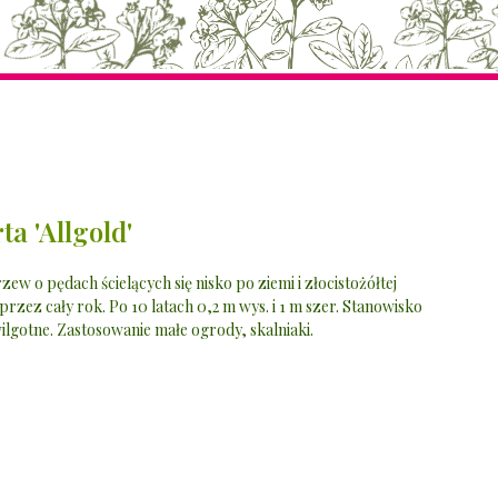
ta 'Allgold'
 o pędach ścielących się nisko po ziemi i złocistożółtej
 przez cały rok. Po 10 latach 0,2 m wys. i 1 m szer. Stanowisko
lgotne. Zastosowanie małe ogrody, skalniaki.