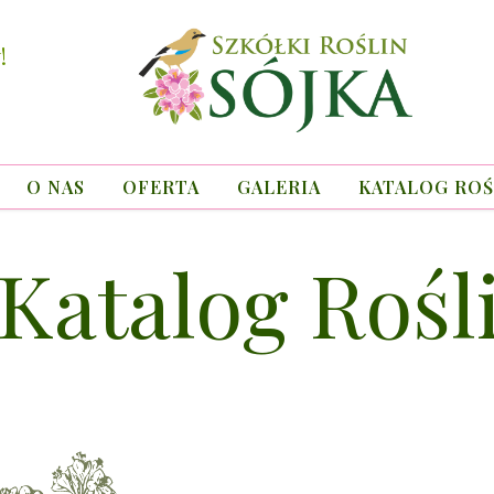
!
O NAS
OFERTA
GALERIA
KATALOG ROŚ
Katalog Rośl