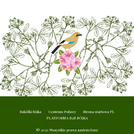
Szkółki Sójka
Centrum Puławy
Strona startowa PL
PLATFORMA B2B SÓJKA
© 2025 Wszystkie prawa zastrzeżone