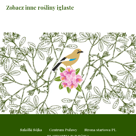
Zobacz inne rośliny iglaste
Szkółki Sójka
Centrum Puławy
Strona startowa PL
PLATFORMA B2B SÓJKA