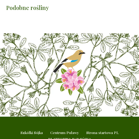
Podobne rośliny
Szkółki Sójka
Centrum Puławy
Strona startowa PL
PLATFORMA B2B SÓJKA