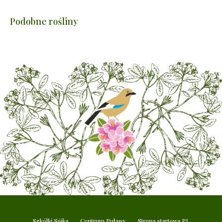
Podobne rośliny
Szkółki Sójka
Centrum Puławy
Strona startowa PL