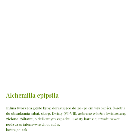
Alchemilla epipsila
Bylina tworząca gęste kępy, dorastające do 20-30 cm wysokości. Świetna
do obsadzania rabat, skarp. Kwiaty (VI-VII), zebrane w luźne kwiatostany,
zielono-żółtawe, o delikatnym zapachu. Kwiaty bardziej trwałe nawet
podzczas intensywnych opadów.
kwitnące: tak