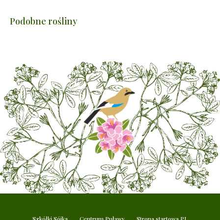
Podobne rośliny
Szkółki Sójka
Centrum Puławy
Strona startowa PL