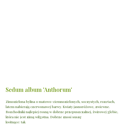
Sedum album 'Anthorum'
Zimozielona bylina o matowo-ciemnozielonych, soczystych, rozetach,
latem nabierają czerwonawej barwy. Kwiaty jasnoróżowe, zwiewne.
Rozchodniki najlepiej rosną w dobrze przepuszczalnej, żwirowej glebie,
która nie jest zimą wilgotna. Dobrze znosi suszę
kwitnące: tak