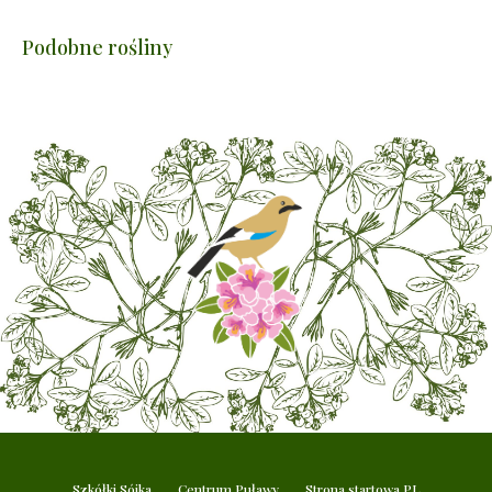
Podobne rośliny
Szkółki Sójka
Centrum Puławy
Strona startowa PL