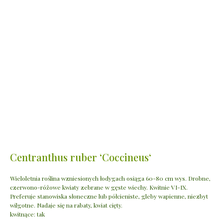
Centranthus ruber ‘Coccineus‘
Wieloletnia roślina wzniesionych łodygach osiąga 60-80 cm wys. Drobne,
czerwono-różowe kwiaty zebrane w gęste wiechy. Kwitnie VI-IX.
Preferuje stanowiska słoneczne lub półcieniste, gleby wapienne, niezbyt
wilgotne. Nadaje się na rabaty, kwiat cięty.
kwitnące: tak