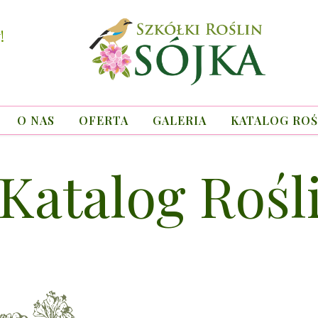
!
O NAS
OFERTA
GALERIA
KATALOG ROŚ
Katalog Rośl