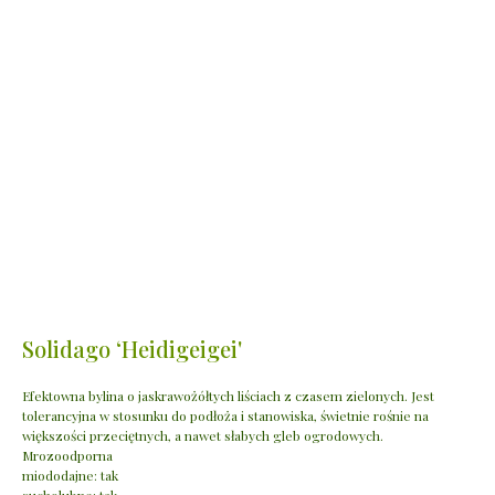
Solidago ‘Heidigeigei'
Efektowna bylina o jaskrawożółtych liściach z czasem zielonych. Jest
tolerancyjna w stosunku do podłoża i stanowiska, świetnie rośnie na
większości przeciętnych, a nawet słabych gleb ogrodowych.
Mrozoodporna
miododajne: tak