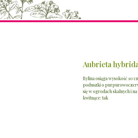
Aubrieta hybrida
Bylina osiąga wysokość 10 cm
poduszki o purpurowoczerwon
się w ogrodach skalnych i n
kwitnące: tak