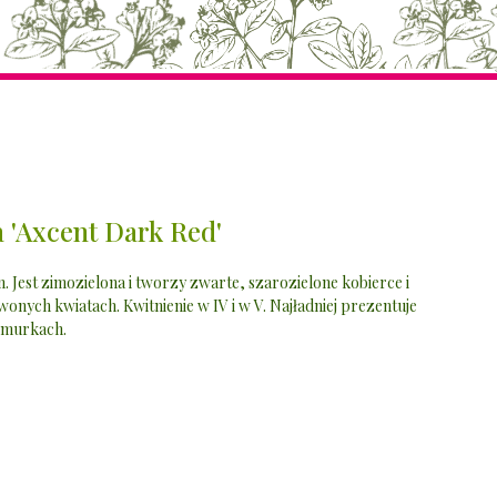
 'Axcent Dark Red'
. Jest zimozielona i tworzy zwarte, szarozielone kobierce i
ych kwiatach. Kwitnienie w IV i w V. Najładniej prezentuje
a murkach.