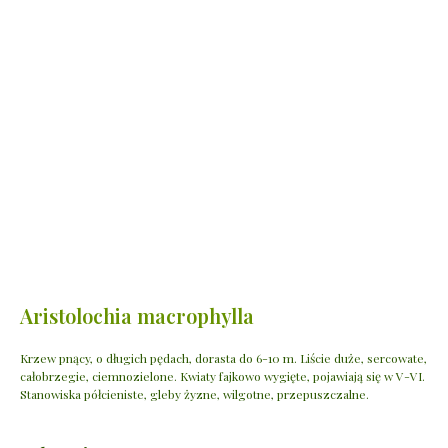
Aristolochia macrophylla
Krzew pnący, o długich pędach, dorasta do 6-10 m. Liście duże, sercowate,
całobrzegie, ciemnozielone. Kwiaty fajkowo wygięte, pojawiają się w V-VI.
Stanowiska półcieniste, gleby żyzne, wilgotne, przepuszczalne.