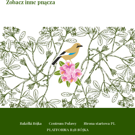
Zobacz inne pnącza
Szkółki Sójka
Centrum Puławy
Strona startowa PL
PLATFORMA B2B SÓJKA