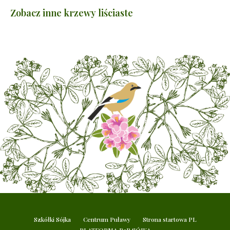
Zobacz inne krzewy liściaste
Szkółki Sójka
Centrum Puławy
Strona startowa PL
PLATFORMA B2B SÓJKA