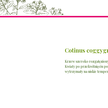
Cotinus coggygr
Krzew szeroko rozgałęziony 
Kwiaty po przekwitnięciu p
wytrzymały na niskie tempera