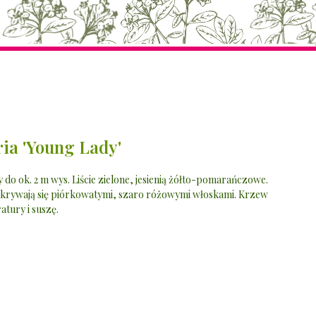
ia 'Young Lady'
do ok. 2 m wys. Liście zielone, jesienią żółto-pomarańczowe.
okrywają się piórkowatymi, szaro różowymi włoskami. Krzew
tury i suszę.