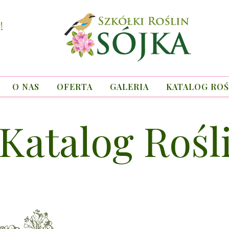
!
O NAS
OFERTA
GALERIA
KATALOG ROŚ
Katalog Rośl