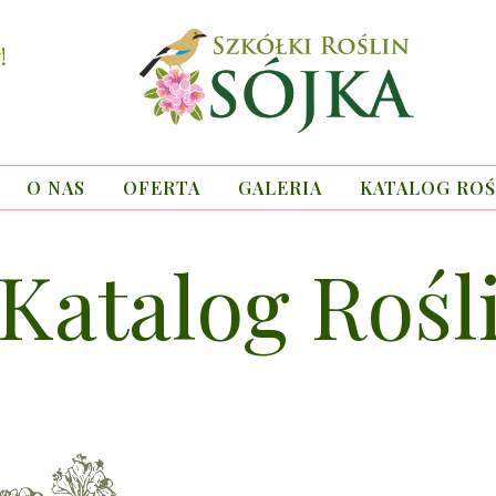
!
O NAS
OFERTA
GALERIA
KATALOG ROŚ
Katalog Rośl