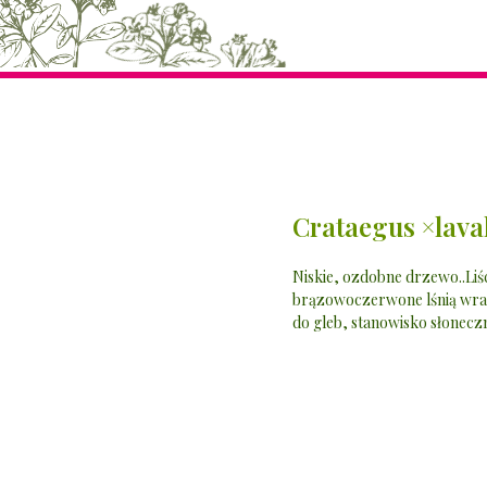
Crataegus ×laval
Niskie, ozdobne drzewo..Liś
brązowoczerwone lśnią wraz 
do gleb, stanowisko słoneczn