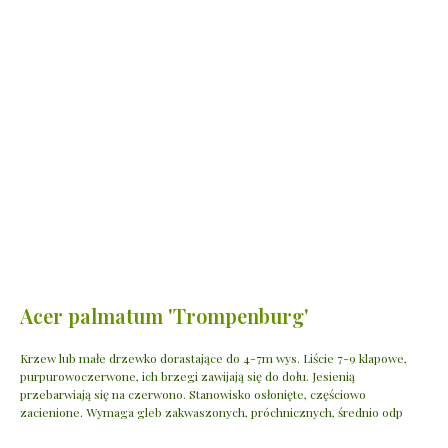
Acer palmatum 'Trompenburg'
Krzew lub małe drzewko dorastające do 4-7m wys. Liście 7-9 klapowe,
purpurowoczerwone, ich brzegi zawijają się do dołu. Jesienią
przebarwiają się na czerwono. Stanowisko osłonięte, częściowo
zacienione. Wymaga gleb zakwaszonych, próchnicznych, średnio odp