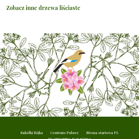
Zobacz inne drzewa liściaste
Szkółki Sójka
Centrum Puławy
Strona startowa PL
PLATFORMA B2B SÓJKA