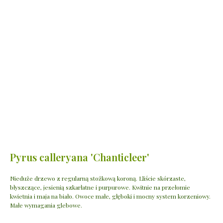
Pyrus calleryana 'Chanticleer'
Nieduże drzewo z regularną stożkową koroną. Lliście skórzaste,
błyszczące, jesienią szkarłatne i purpurowe. Kwitnie na przełomie
kwietnia i maja na biało. Owoce małe, głęboki i mocny system korzeniowy.
Małe wymagania glebowe.