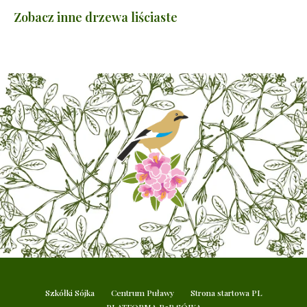
Zobacz inne drzewa liściaste
Szkółki Sójka
Centrum Puławy
Strona startowa PL
PLATFORMA B2B SÓJKA