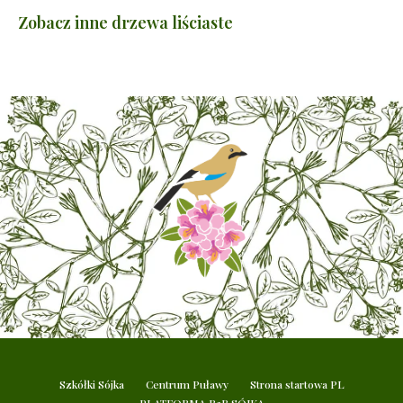
Zobacz inne drzewa liściaste
Szkółki Sójka
Centrum Puławy
Strona startowa PL
PLATFORMA B2B SÓJKA