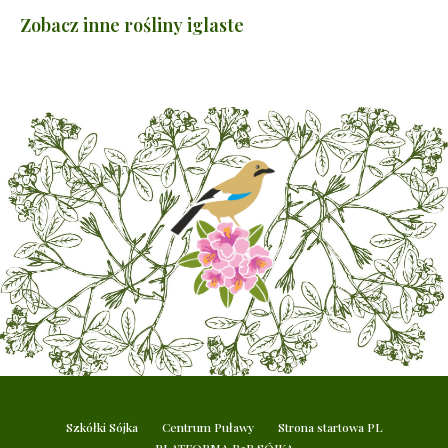
Zobacz inne rośliny iglaste
Szkółki Sójka
Centrum Puławy
Strona startowa PL
PLATFORMA B2B SÓJKA