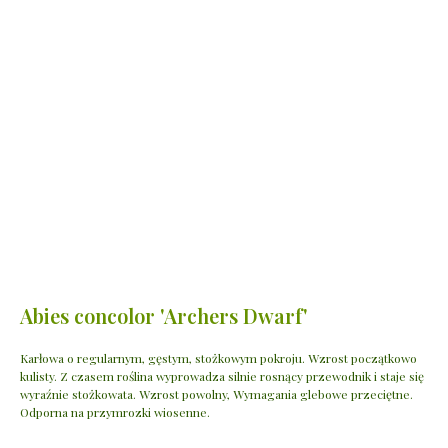
Abies concolor 'Archers Dwarf'
Karłowa o regularnym, gęstym, stożkowym pokroju. Wzrost początkowo
kulisty. Z czasem roślina wyprowadza silnie rosnący przewodnik i staje się
wyraźnie stożkowata. Wzrost powolny, Wymagania glebowe przeciętne.
Odporna na przymrozki wiosenne.