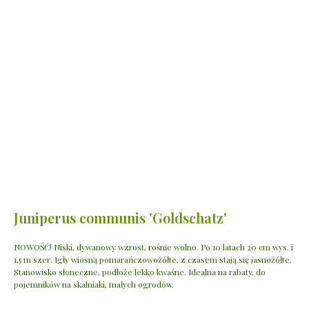
Juniperus communis 'Goldschatz'
NOWOŚĆ! Niski, dywanowy wzrost, rośnie wolno. Po 10 latach 20 cm wys. i
1,5 m szer. Igły wiosną pomarańczowożółte, z czasem stają się jasnożółte.
Stanowisko słoneczne, podłoże lekko kwaśne. Idealna na rabaty, do
pojemników na skalniaki, małych ogrodów.