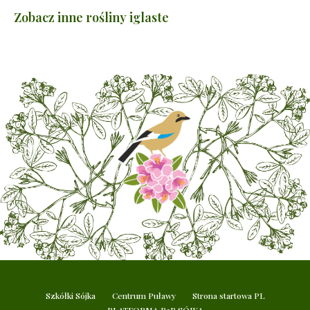
Zobacz inne rośliny iglaste
Szkółki Sójka
Centrum Puławy
Strona startowa PL
PLATFORMA B2B SÓJKA