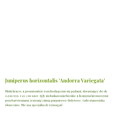
Juniperus horizontalis 'Andorra Variegata'
Niski krzew, z promieniście rozchodzącymi się pędami, dorastający do ok
0,5 m wys. i 1,5-2 m szer. Igły zielonkawoniebieskie z licznymi kremowymi
przebarwieniami, jesienią i zimą purpurowo-fioletowe. Lubi stanowiska
słoneczne. Nie ma specjalnych wymagań