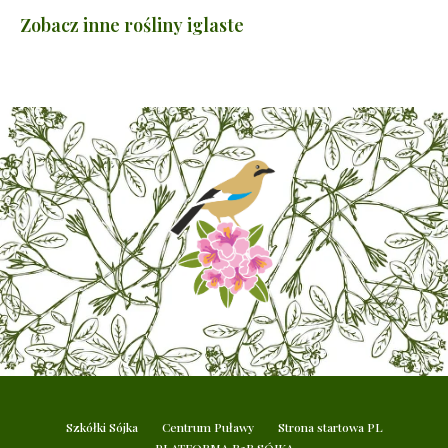
Zobacz inne rośliny iglaste
Szkółki Sójka
Centrum Puławy
Strona startowa PL
PLATFORMA B2B SÓJKA