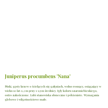
Juniperus procumbens 'Nana'
Niski, gęsty krzew o ścielących się gałęziach, wolno rosnący, osiągający w
wieku 10 lat 0,2 m przy 1-1,5 m średnicy. Igły koloru szaroniebieskiego,
ostro zakończone. Lubi stanowiska słoneczne i półcieniste. Wymagania
glebowe i wilgotnościowe małe.