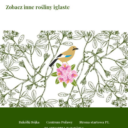
Zobacz inne rośliny iglaste
Szkółki Sójka
Centrum Puławy
Strona startowa PL
PLATFORMA B2B SÓJKA