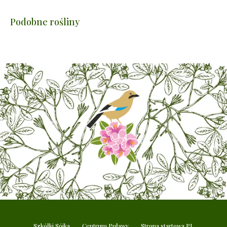
Podobne rośliny
Szkółki Sójka
Centrum Puławy
Strona startowa PL