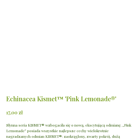
Echinacea Kismet™ 'Pink Lemonade®'
zł
17,00
Słynna seria KISMET® wzbogaciła się o nową, ekscytującą odmianę. „Pink
Lemonade” posiada wszystkie najlepsze cechy wielokrotnie
nagradzanych odmian KISMET®: zaokrąglony, zwarty pokrój, dużą