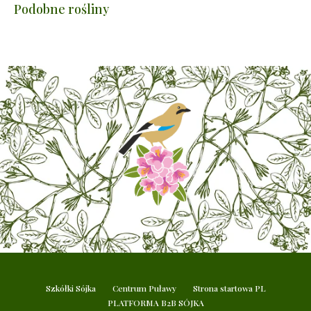
Podobne rośliny
Szkółki Sójka
Centrum Puławy
Strona startowa PL
PLATFORMA B2B SÓJKA