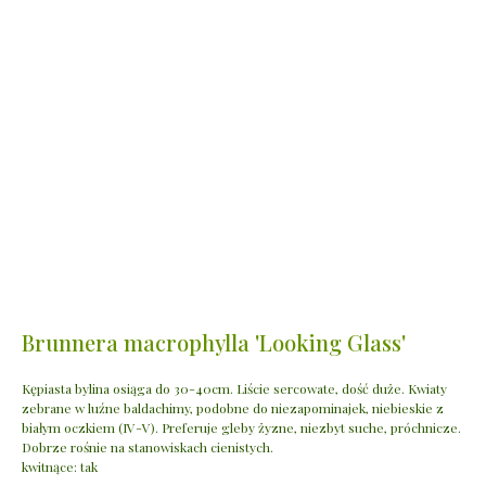
Brunnera macrophylla 'Looking Glass'
Kępiasta bylina osiąga do 30-40cm. Liście sercowate, dość duże. Kwiaty
zebrane w luźne baldachimy, podobne do niezapominajek, niebieskie z
białym oczkiem (IV-V). Preferuje gleby żyzne, niezbyt suche, próchnicze.
Dobrze rośnie na stanowiskach cienistych.
kwitnące: tak