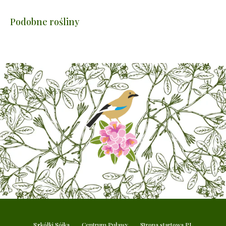
Podobne rośliny
Szkółki Sójka
Centrum Puławy
Strona startowa PL